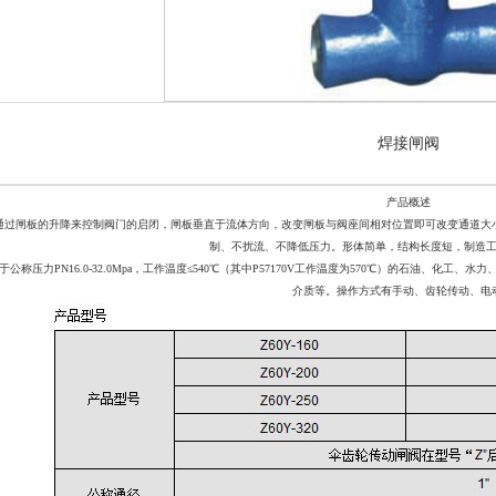
焊接闸阀
产品概述
通过闸板的升降来控制阀门的启闭，闸板垂直于流体方向，改变闸板与阀座间相对位置即可改变通道大
制、不扰流、不降低压力。形体简单，结构长度短，制造
于公称压力
PN16.0-32.0Mpa
，工作温度≤
540
℃（其中
P57170V
工作温度为
570
℃）的石油、化工、水力
介质等。操作方式有手动、齿轮传动、电