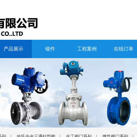
产品展示
锻件
工程案例
在线订单
系列
|
哈氏合金三通针型阀
|
化工阀门系列
|
燃气阀门系列