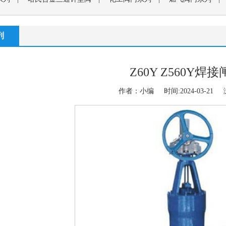
排气阀系列
|
刀闸阀系列
|
调节,切断阀系列
|
波纹管阀门系列
列
平衡阀系列
|
放料阀系列
|
自动控制阀系列
|
闸门系列
|
Z60Y Z560Y焊
作者：小编 时间:2024-03-21 