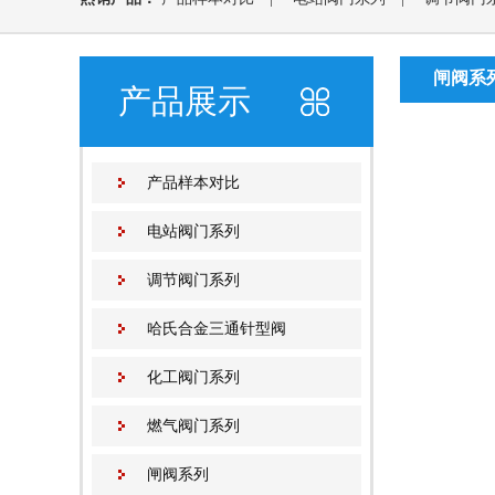
列
|
止回阀系列
|
安全阀系列
|
减压阀系列
|
闸阀系
产品展示
过滤器系列
|
水力控制阀
|
仪表阀系列
|
动(静)态
产品样本对比
电站阀门系列
调节阀门系列
哈氏合金三通针型阀
化工阀门系列
燃气阀门系列
闸阀系列