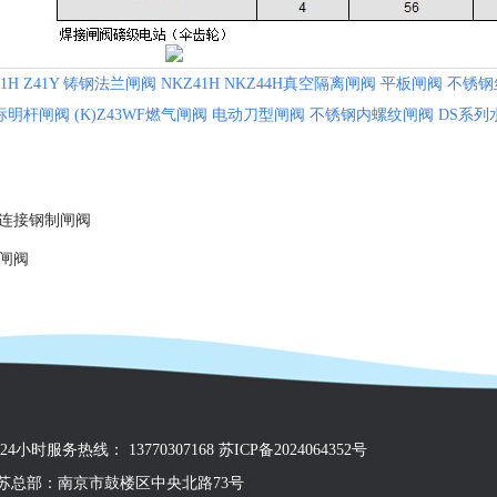
41H Z41Y 铸钢法兰闸阀
NKZ41H NKZ44H真空隔离闸阀
平板闸阀
不锈钢
美标明杆闸阀
(K)Z43WF燃气闸阀
电动刀型闸阀
不锈钢内螺纹闸阀
DS系列
连接钢制闸阀
闸阀
71 24小时服务热线： 13770307168 苏ICP备2024064352号
苏总部：南京市鼓楼区中央北路73号