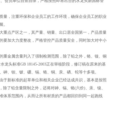
位、会员单位自查自律，严格按照即将出台的水龙头新国标管
质量，注重环保和企业员工的工作环境，确保企业员工的职业
展。
大重点产区之一，其产量、销量、出口居全国第一，产品质量
的要加大力度整改，严格管控产品质量安全，同时加大对中小
的重金属含量列入了强制检测范围，除了铅之外，铬、镍、铜
于水龙头标准
GB 18145-2003
正在审核阶段，修订稿在原来的基
、砷、钡、铍、硼、镉、铬、铜、汞、硒、铊等十多项。
由于新标准的起草单位和相关企业已经达成共识，基本是按照
，除了铅含量限制之外，还将对砷、镉、铬
(
六价
)
、汞、镍、
准体系范围内，从而让所有材质的产品都回归到同一起跑线