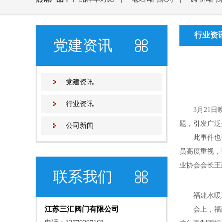
列
|
止回阀系列
|
安全阀系列
|
减压阀系列
|
行业资
党建资讯
过滤器系列
|
水力控制阀
|
仪表阀系列
|
动(静)态
党建资讯
行业资讯
3
月
21
日
题，引发广泛
公司新闻
此事件也
员高度重视，
业协会会长王
联系我们
福建水暖
江苏三汇阀门有限公司
会上，福