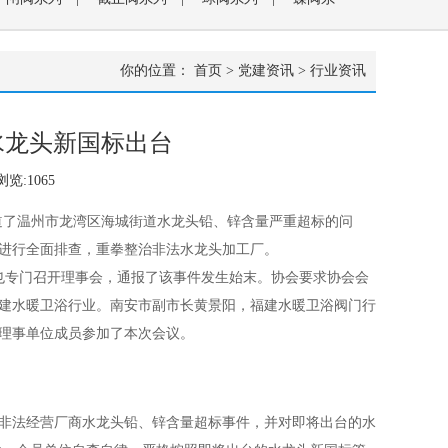
|
钛阀门系列
|
特种阀蒙乃尔系列
|
疏水阀系列
|
你的位置：
首页
>
党建资讯
>
行业资讯
水龙头新国标出台
浏览:
1065
道了温州市龙湾区海城街道水龙头铅、锌含量严重超标的问
进行全面排查，重拳整治非法水龙头加工厂。
也专门召开理事会，通报了该事件发生始末。协会要求协会会
建水暖卫浴行业。南安市副市长黄景阳，福建水暖卫浴阀门行
理事单位成员参加了本次会议。
非法经营厂商水龙头铅、锌含量超标事件，并对即将出台的水