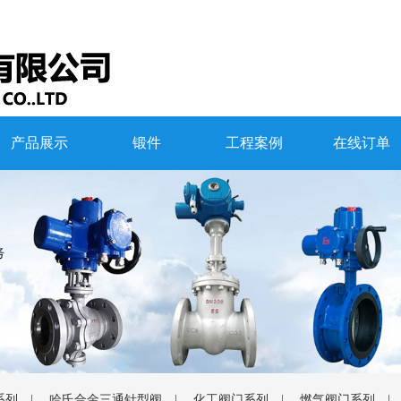
产品展示
锻件
工程案例
在线订单
系列
|
哈氏合金三通针型阀
|
化工阀门系列
|
燃气阀门系列