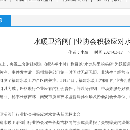
排气阀系列
|
刀闸阀系列
|
调节,切断阀系列
|
波纹管阀门系列
讯
平衡阀系列
|
放料阀系列
|
自动控制阀系列
|
闸门系列
|
水暖卫浴阀门业协会积极应对
作者：小编 时间:2024-03-17 
晚上，央视二套财经频道《经济半小时》栏目以“水龙头里的秘密”为题报
关注。事件发生后，温州相关部门第一时间对无证无照、非法生产经营点
引发了福建水暖卫浴产区的关注。
3
月
24
日，福建水暖卫浴阀门行业协会
引以为戒，严格履行企业应有的社会责任，并以身作则，带动并服务好福
建业、秘书长蔡吉林，南安市质量技术监督局孙亚瑜及协会副会长单位、
卫浴阀门行业协会积极应对水龙头新国标出台
建水暖卫浴阀门行业协会秘书长蔡吉林向与会成员通报了央视曝光的温州