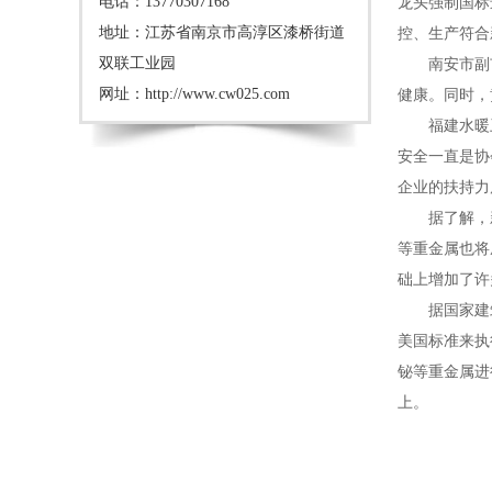
电话：13770307168
龙头强制国标
地址：江苏省南京市高淳区漆桥街道
控、生产符合
双联工业园
南安市副
网址：
http://www.cw025.com
健康。同时，
福建水暖
安全一直是协
企业的扶持力
据了解，
等重金属也将
础上增加了许
据国家建
美国标准来执
铋等重金属进
上。