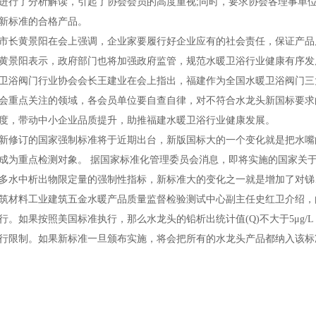
进行了分析解读，引起了协会会员的高度重视
;
同时，要求协会各理事单
新标准的合格产品。
市长黄景阳在会上强调，企业家要履行好企业应有的社会责任，保证产品
黄景阳表示，政府部门也将加强政府监管，规范水暖卫浴行业健康有序发
卫浴阀门行业协会会长王建业在会上指出，福建作为全国水暖卫浴阀门三
会重点关注的领域，各会员单位要自查自律，对不符合水龙头新国标要求
度，带动中小企业品质提升，助推福建水暖卫浴行业健康发展。
新修订的国家强制标准将于近期出台，新版国标大的一个变化就是把水嘴
成为重点检测对象。
据国家标准化管理委员会消息，即将实施的国家关
多水中析出物限定量的强制性指标，新标准大的变化之一就是增加了对锑
筑材料工业建筑五金水暖产品质量监督检验测试中心副主任史红卫介绍，
行。如果按照美国标准执行，那么水龙头的铅析出统计值
(Q)
不大于
5
μ
g/L
行限制。如果新标准一旦颁布实施，将会把所有的水龙头产品都纳入该标